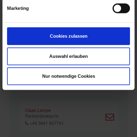
Martina Rieke
Marketing
Gebietsdirektor/in
01712317757
Cookies zulassen
Johannes Langer
Partnerdirektor/in
036415194892
Auswahl erlauben
Mandy Gille
Nur notwendige Cookies
Partnerdirektor/in
00491726090599
Claas Lampe
Partnerdirektor/in
+49 3641 607741