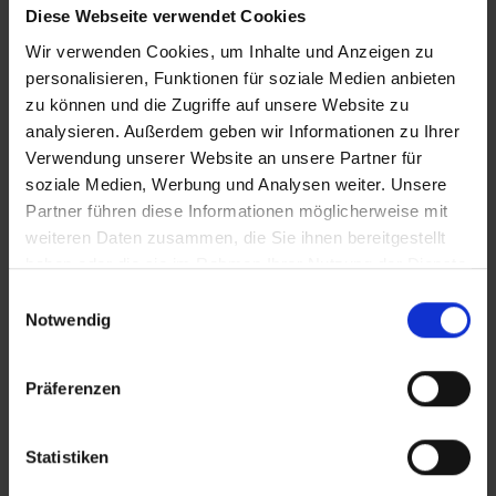
Diese Webseite verwendet Cookies
Olaf Müller-Stegemann
Wir verwenden Cookies, um Inhalte und Anzeigen zu
Regionale/r Admin
personalisieren, Funktionen für soziale Medien anbieten
01633683446
zu können und die Zugriffe auf unsere Website zu
analysieren. Außerdem geben wir Informationen zu Ihrer
Verwendung unserer Website an unsere Partner für
Nicolai Lennartz
soziale Medien, Werbung und Analysen weiter. Unsere
Regionale/r Admin
Partner führen diese Informationen möglicherweise mit
00491702464280
weiteren Daten zusammen, die Sie ihnen bereitgestellt
haben oder die sie im Rahmen Ihrer Nutzung der Dienste
gesammelt haben.
Regionale/r Admin
Einwilligungsauswahl
Notwendig
R
egionalbüro Nordwest u. NO-Regionen
Präferenzen
Regionale/r Admin
+49 541 507 99266
Statistiken