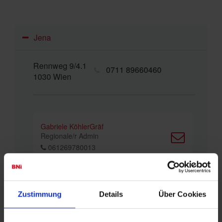
Jena
Rennweg 9/4.1
0711 89660460
1030 Wien
Gabriele KöhlerGräf
Regionale/r Admin
061269780013
Julia Funk
Regionale/r Admin
Zustimmung
Details
Über Cookies
01608365961