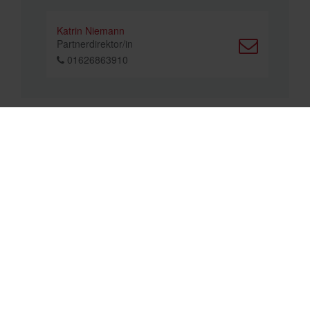
Katrin Niemann
Partnerdirektor/in
01626863910
Links
Termine
Mitglied finden
Chapter im Aufbau
Erfahrungen