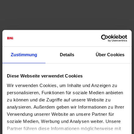
Interessiert, ein Chapter in Ihrer
Zustimmung
Details
Über Cookies
Umgebung zu finden?
Diese Webseite verwendet Cookies
Der beste Weg, mehr über BNI und die Arbeitsweise zu
erfahren ist der Besuch eines lokalen
Frühstücksmeetings
.
Wir verwenden Cookies, um Inhalte und Anzeigen zu
Lernen Sie die Unternehmer eines Chapters persönlich
personalisieren, Funktionen für soziale Medien anbieten
kennen und heben Sie Ihre Netzwerkaktivitäten auf die
zu können und die Zugriffe auf unsere Website zu
nächste Stufe.
analysieren. Außerdem geben wir Informationen zu Ihrer
Erfahren Sie mehr über die Vorteile, die Sie durch eine
Verwendung unserer Website an unsere Partner für
Mitgliedschaft in einem Chapter in
Ihrer Region
nutzen
soziale Medien, Werbung und Analysen weiter. Unsere
können.
Partner führen diese Informationen möglicherweise mit